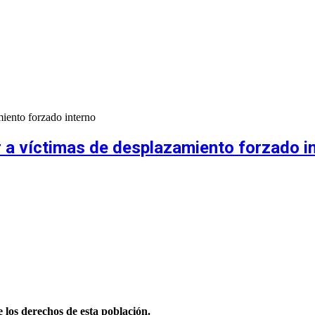
miento forzado interno
r a víctimas de desplazamiento forzado i
e los derechos de esta población.