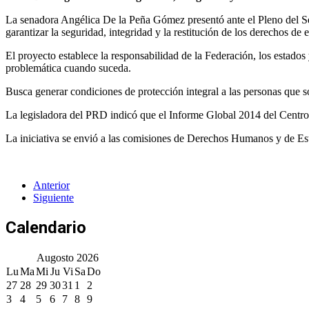
La senadora Angélica De la Peña Gómez presentó ante el Pleno del Se
garantizar la seguridad, integridad y la restitución de los derechos de 
El proyecto establece la responsabilidad de la Federación, los estados 
problemática cuando suceda.
Busca generar condiciones de protección integral a las personas que s
La legisladora del PRD indicó que el Informe Global 2014 del Centr
La iniciativa se envió a las comisiones de Derechos Humanos y de Est
Anterior
Siguiente
Calendario
Augosto
2026
Lu
Ma
Mi
Ju
Vi
Sa
Do
27
28
29
30
31
1
2
3
4
5
6
7
8
9