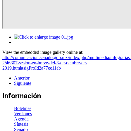
View the embedded image gallery online at:
http://comunicacion.senado.gob.mx/index.php/multimedia/infografias
2/46307-sesion-en-breve-del-3-de-octubre-de-
2019.html#sigProId2a77ee11ab
Anterior
Siguiente
Información
Boletines
Versiones
Agenda
Síntesis
Senado