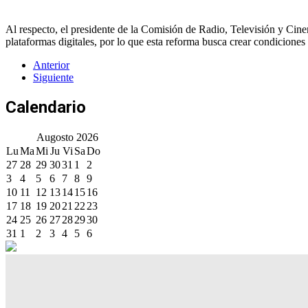
Al respecto, el presidente de la Comisión de Radio, Televisión y Cine
plataformas digitales, por lo que esta reforma busca crear condiciones 
Anterior
Siguiente
Calendario
Augosto
2026
Lu
Ma
Mi
Ju
Vi
Sa
Do
27
28
29
30
31
1
2
3
4
5
6
7
8
9
10
11
12
13
14
15
16
17
18
19
20
21
22
23
24
25
26
27
28
29
30
31
1
2
3
4
5
6