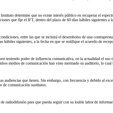
nstituto determine que no existe interés público en recuperar el espectro
iones que fije el IFT, dentro del plazo de 60 días hábiles siguientes a l
s condiciones, entre las que se incluirá el desembolso de una contrapr
ías hábiles siguientes, a la fecha en que se notifique el acuerdo de rece
uen teniendo poder de influencia comunicativa, en la actualidad el uso 
mbos medios de comunicación han visto mermado su auditorio, lo cual h
as audiencias que tienen. Sin embargo, con frecuencia y debido al exceso
os de comunicación sustitutos.
o de radiodifusión para que pueda seguir con su loable labor de informar 