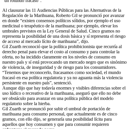
“un rotundo fracaso”.
Al clausurar las 11 Audiencias Públicas para las Alternativas de la
Regulación de la Marihuana, Roberto Gil se pronunció por avanzar
en donde “existen consensos políticos sólidos, por ejemplo el uso
medicinal o terapéutico de la marihuana; por ejemplo, elevar los
umbrales previstos en la Ley General de Salud. Cinco gramos no
representa la posibilidad de una dosis básica y sí representa el riesgo
de acceso al mercado lícito de marihuana”, dijo.
Gil Zuarth reconoció que la política prohibicionista que recurría al
derecho penal para elevar el costo al consumo y para controlar la
oferta, no ha incidido claramente en los niveles de consumo en
nuestro país y sí está provocando un mercado negro que es sinónimo
de violencia, de inseguridad y de riesgo para los consumidores.
“Tenemos que reconocerlo, fracasamos como sociedad, el mundo
fracasó en esa política regulatoria y ya no aguanta más la violencia
persistente en nuestro país”, sentenció.
Aunque dijo que hay todavía enormes y visibles diferencias sobre el
uso lúdico o recreativo de la marihuana, aseguró que ello no debe
ser obstáculo para avanzar en una política pública del modelo
regulatorio sobre la hierba.
Gil Zuarth se pronunció por subir el umbral de portación de
marihuana para consumo personal, que actualmente es de cinco
gramos, con ello dijo, se generaría una posibilidad lícita para
aquellos que hoy consumen y que para consumir requieren