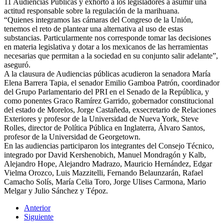
11 Audiencias Públicas y exhortó a los legisladores a asumir una
actitud responsable sobre la regulación de la marihuana.
“Quienes integramos las cámaras del Congreso de la Unión,
tenemos el reto de plantear una alternativa al uso de estas
substancias. Particularmente nos corresponde tomar las decisiones
en materia legislativa y dotar a los mexicanos de las herramientas
necesarias que permitan a la sociedad en su conjunto salir adelante”,
aseguró.
A la clausura de Audiencias públicas acudieron la senadora María
Elena Barrera Tapia, el senador Emilio Gamboa Patrón, coordinador
del Grupo Parlamentario del PRI en el Senado de la República, y
como ponentes Graco Ramírez Garrido, gobernador constitucional
del estado de Morelos, Jorge Castañeda, exsecretario de Relaciones
Exteriores y profesor de la Universidad de Nueva York, Steve
Rolles, director de Política Pública en Inglaterra, Álvaro Santos,
profesor de la Universidad de Georgetown.
En las audiencias participaron los integrantes del Consejo Técnico,
integrado por David Kershenobich, Manuel Mondragón y Kalb,
Alejandro Hope, Alejandro Madrazo, Mauricio Hernández, Edgar
Vielma Orozco, Luis Mazzitelli, Fernando Belaunzarán, Rafael
Camacho Solís, María Celia Toro, Jorge Ulises Carmona, Mario
Melgar y Julio Sánchez y Tépoz.
Anterior
Siguiente