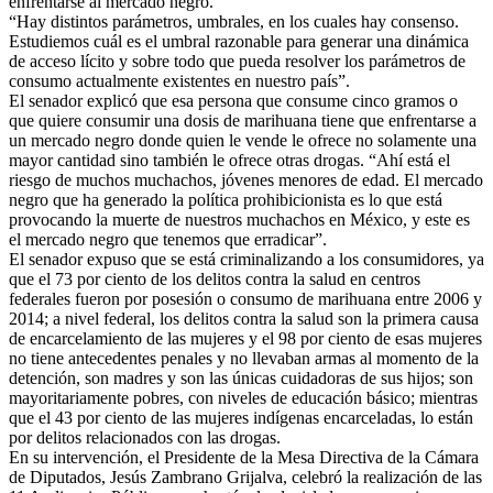
enfrentarse al mercado negro.
“Hay distintos parámetros, umbrales, en los cuales hay consenso.
Estudiemos cuál es el umbral razonable para generar una dinámica
de acceso lícito y sobre todo que pueda resolver los parámetros de
consumo actualmente existentes en nuestro país”.
El senador explicó que esa persona que consume cinco gramos o
que quiere consumir una dosis de marihuana tiene que enfrentarse a
un mercado negro donde quien le vende le ofrece no solamente una
mayor cantidad sino también le ofrece otras drogas. “Ahí está el
riesgo de muchos muchachos, jóvenes menores de edad. El mercado
negro que ha generado la política prohibicionista es lo que está
provocando la muerte de nuestros muchachos en México, y este es
el mercado negro que tenemos que erradicar”.
El senador expuso que se está criminalizando a los consumidores, ya
que el 73 por ciento de los delitos contra la salud en centros
federales fueron por posesión o consumo de marihuana entre 2006 y
2014; a nivel federal, los delitos contra la salud son la primera causa
de encarcelamiento de las mujeres y el 98 por ciento de esas mujeres
no tiene antecedentes penales y no llevaban armas al momento de la
detención, son madres y son las únicas cuidadoras de sus hijos; son
mayoritariamente pobres, con niveles de educación básico; mientras
que el 43 por ciento de las mujeres indígenas encarceladas, lo están
por delitos relacionados con las drogas.
En su intervención, el Presidente de la Mesa Directiva de la Cámara
de Diputados, Jesús Zambrano Grijalva, celebró la realización de las