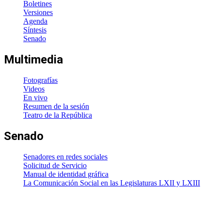
Boletines
Versiones
Agenda
Síntesis
Senado
Multimedia
Fotografías
Videos
En vivo
Resumen de la sesión
Teatro de la República
Senado
Senadores en redes sociales
Solicitud de Servicio
Manual de identidad gráfica
La Comunicación Social en las Legislaturas LXII y LXIII