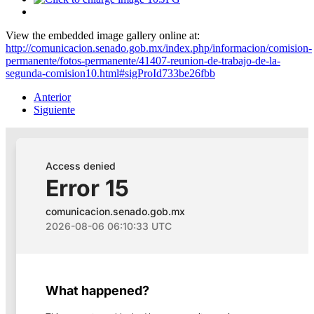
View the embedded image gallery online at:
http://comunicacion.senado.gob.mx/index.php/informacion/comision-
permanente/fotos-permanente/41407-reunion-de-trabajo-de-la-
segunda-comision10.html#sigProId733be26fbb
Anterior
Siguiente