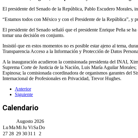
El presidente del Senado de la República, Pablo Escudero Morales, i
“Estamos todos con México y con el Presidente de la República”, y pu
El presidente del Senado señaló que el presidente Enrique Peña se ha
tomar una decisión en conjunto.
Insistió que en estos momentos no es posible estar ajeno al tema, dura
Transparencia Acceso a la Información y Protección de Datos Persona
A la inauguración acudieron la comisionada presidenta del INAI, Xime
Suprema Corte de Justicia de la Nación, Luis María Aguilar Morales; 
Espinosa; la comisionada coordinadora de organismos garantes del Sis
Internacional de Profesionales en Privacidad, Trevor Hughes.
Anterior
Siguiente
Calendario
Augosto
2026
Lu
Ma
Mi
Ju
Vi
Sa
Do
27
28
29
30
31
1
2